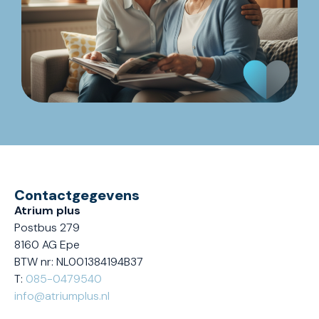
Contactgegevens
Atrium plus
Postbus 279
8160 AG Epe
BTW nr: NL001384194B37
T:
085-0479540
info@atriumplus.nl